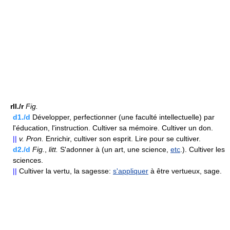
rII./r
Fig.
d1./d
Développer, perfectionner (une faculté intellectuelle) par
l'éducation, l'instruction. Cultiver sa mémoire. Cultiver un don.
||
v.
Pron.
Enrichir, cultiver son esprit. Lire pour se cultiver.
d2./d
Fig.
,
litt.
S'adonner à (un art, une science,
etc
.). Cultiver les
sciences.
||
Cultiver la vertu, la sagesse:
s'appliquer
à être vertueux, sage.