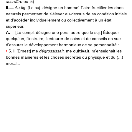
accroître
ex. 5).
II.—
Au fig.
[Le suj. désigne un homme] Faire fructifier les dons
naturels permettant de s'élever au-dessus de sa condition initiale
et d'accéder individuellement ou collectivement à un état
supérieur.
A.—
[Le compl. désigne une pers. autre que le suj.] Éduquer
quelqu'un, l'instruire, l'entourer de soins et de conseils en vue
d'assurer le développement harmonieux de sa personnalité :
•
5. Il [Ernest] me
dégrossissait,
me
cultivait
, m'enseignait les
bonnes manières et les choses secrètes du physique et du (...)
moral...