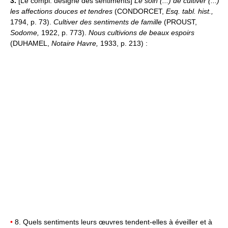
3.
[Le compl. désigne des sentiments]
Le soin (...) de cultiver (...)
les affections douces et tendres
(CONDORCET,
Esq. tabl. hist.,
1794, p. 73).
Cultiver des sentiments de famille
(PROUST,
Sodome,
1922, p. 773).
Nous cultivions de beaux espoirs
(DUHAMEL,
Notaire Havre,
1933, p. 213) :
•
8. Quels sentiments leurs œuvres tendent-elles à éveiller et à