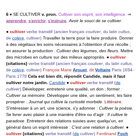
6
♦ SE CULTIVER
v. pron.
Cultiver son esprit, son intelligence.
⇒
apprendre
,
s'enrichir
,
s'instruire
.
Avoir le souci de se cultiver.
●
cultiver
verbe transitif
(ancien français
coutiver
, du latin
cultus
,
de
colere
, cultiver)
Travailler la terre pour la faire produire. Donner
à des végétaux les soins nécessaires à l'obtention d'une récolte ;
en assurer la production :
Cultiver des légumes
,
des fleurs.
Mettre
des microbes en culture sur des milieux appropriés. ●
cultiver
(citations)
verbe transitif
(ancien français
coutiver
, du latin
cultus
,
de
colere
, cultiver)
François Marie
Arouet
, dit
Voltaire
Paris 1694-
Paris 1778
Cela est bien dit, répondit Candide, mais il faut
cultiver notre jardin.
Candide
●
cultiver
verbe transitif
(
de
cultiver
)
Développer, entretenir une qualité, un don ; former :
Cultiver sa mémoire.
Développer une idée, un sentiment, les faire
prospérer :
Journal qui cultive la curiosité morbide.
Littéraire.
S'intéresser à un art, une science, s'y adonner :
Cultiver la poésie.
Se livrer avec plaisir à une manière d'être ou d'agir :
Il cultive le
paradoxe.
Entretenir des relations suivies avec quelqu'un, en
général dans un esprit intéressé :
C'est une relation à cultiver.
●
cultiver
(citations)
verbe transitif
(
de
cultiver
)
Ferdinand
Foch