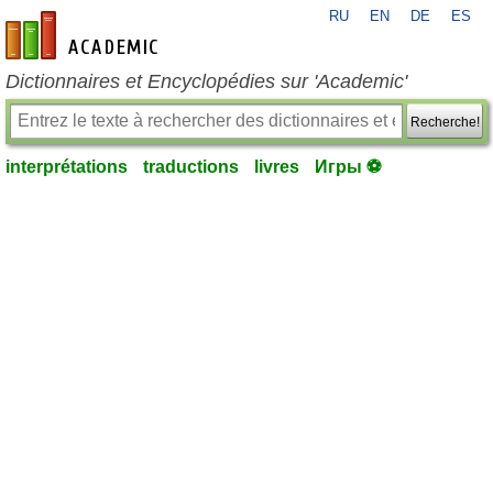
RU
EN
DE
ES
fr-academic.com
Dictionnaires et Encyclopédies sur 'Academic'
Recherche!
interprétations
traductions
livres
Игры ⚽