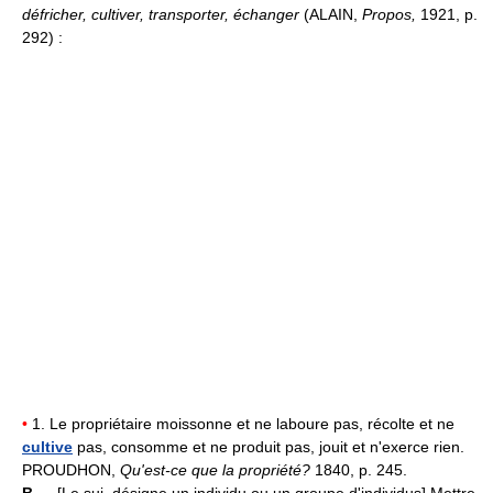
défricher, cultiver, transporter, échanger
(ALAIN,
Propos,
1921, p.
292) :
•
1. Le propriétaire moissonne et ne laboure pas, récolte et ne
cultive
pas, consomme et ne produit pas, jouit et n'exerce rien.
PROUDHON,
Qu'est-ce que la propriété?
1840, p. 245.
B.—
[Le suj. désigne un individu ou un groupe d'individus] Mettre