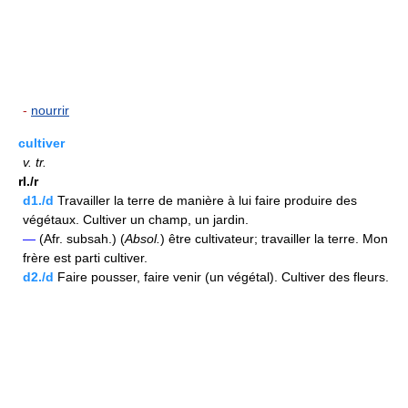
-
nourrir
cultiver
v.
tr.
rI./r
d1./d
Travailler la terre de manière à lui faire produire des
végétaux. Cultiver un champ, un jardin.
—
(Afr. subsah.) (
Absol.
) être cultivateur; travailler la terre. Mon
frère est parti cultiver.
d2./d
Faire pousser, faire venir (un végétal). Cultiver des fleurs.