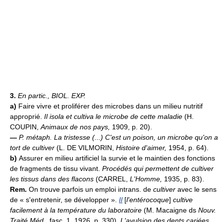
3.
En partic.,
BIOL. EXP.
a)
Faire vivre et proliférer des microbes dans un milieu nutritif
approprié.
Il isola et cultiva le microbe de cette maladie
(H.
COUPIN,
Animaux de nos pays,
1909, p. 20).
—
P. métaph.
La tristesse (...) C'est un poison, un microbe qu'on a
tort de cultiver
(L. DE VILMORIN,
Histoire d'aimer,
1954, p. 64).
b)
Assurer en milieu artificiel la survie et le maintien des fonctions
de fragments de tissu vivant.
Procédés qui permettent de cultiver
les tissus dans des flacons
(CARREL,
L'Homme,
1935, p. 83).
Rem.
On trouve parfois un emploi intrans. de
cultiver
avec le sens
de « s'entretenir, se développer ».
Il
[
l'entérocoque
]
cultive
facilement à la température du laboratoire
(M. Macaigne ds
Nouv.
Traité Méd.,
fasc. 1, 1926, p. 330).
L'avulsion des dents cariées