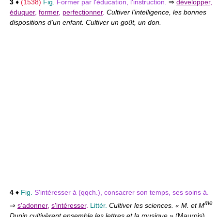
3
♦
(1538)
Fig.
Former par l'éducation, l'instruction.
⇒
développer
,
éduquer
,
former
,
perfectionner
.
Cultiver l'intelligence, les bonnes
dispositions d'un enfant. Cultiver un goût, un don.
4
♦
Fig.
S'intéresser à (qqch.), consacrer son temps, ses soins à.
me
⇒
s'adonner
,
s'intéresser
.
Littér.
Cultiver les sciences. « M. et M
Dupin cultivèrent ensemble les lettres et la musique »
(
Maurois
)
.