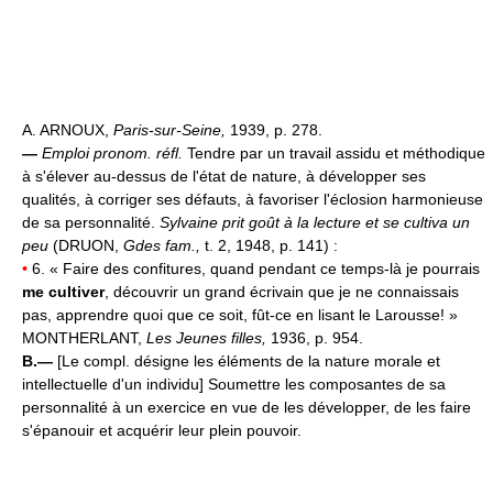
A. ARNOUX,
Paris-sur-Seine,
1939, p. 278.
—
Emploi pronom. réfl.
Tendre par un travail assidu et méthodique
à s'élever au-dessus de l'état de nature, à développer ses
qualités, à corriger ses défauts, à favoriser l'éclosion harmonieuse
de sa personnalité.
Sylvaine prit goût à la lecture et se cultiva un
peu
(DRUON,
Gdes fam.,
t. 2, 1948, p. 141) :
•
6. « Faire des confitures, quand pendant ce temps-là je pourrais
me cultiver
, découvrir un grand écrivain que je ne connaissais
pas, apprendre quoi que ce soit, fût-ce en lisant le Larousse! »
MONTHERLANT,
Les Jeunes filles,
1936, p. 954.
B.—
[Le compl. désigne les éléments de la nature morale et
intellectuelle d'un individu] Soumettre les composantes de sa
personnalité à un exercice en vue de les développer, de les faire
s'épanouir et acquérir leur plein pouvoir.