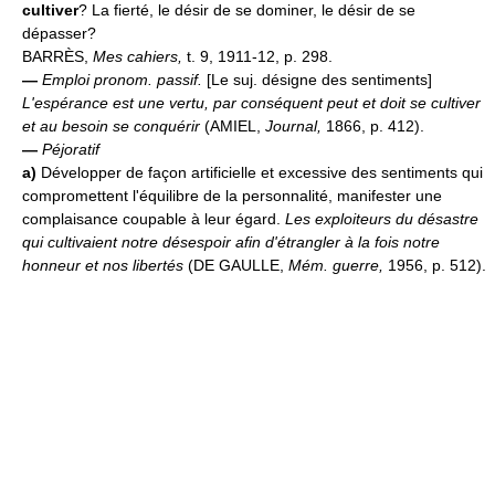
cultiver
? La fierté, le désir de se dominer, le désir de se
dépasser?
BARRÈS,
Mes cahiers,
t. 9, 1911-12, p. 298.
—
Emploi pronom. passif.
[Le suj. désigne des sentiments]
L'espérance est une vertu, par conséquent peut et doit se cultiver
et au besoin se conquérir
(AMIEL,
Journal,
1866, p. 412).
—
Péjoratif
a)
Développer de façon artificielle et excessive des sentiments qui
compromettent l'équilibre de la personnalité, manifester une
complaisance coupable à leur égard.
Les exploiteurs du désastre
qui cultivaient notre désespoir afin d'étrangler à la fois notre
honneur et nos libertés
(DE GAULLE,
Mém. guerre,
1956, p. 512).