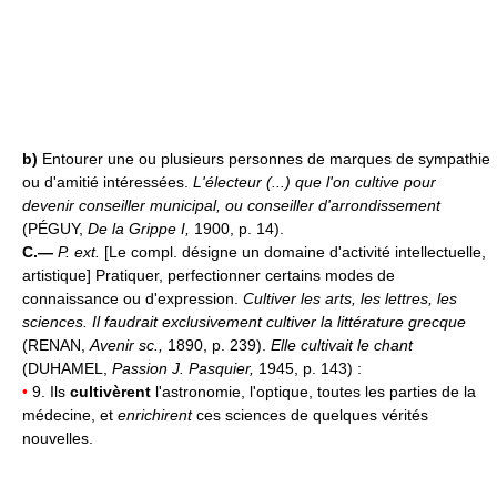
b)
Entourer une ou plusieurs personnes de marques de sympathie
ou d'amitié intéressées.
L'électeur (...) que l'on cultive pour
devenir conseiller municipal, ou conseiller d'arrondissement
(PÉGUY,
De la Grippe I,
1900, p. 14).
C.—
P. ext.
[Le compl. désigne un domaine d'activité intellectuelle,
artistique] Pratiquer, perfectionner certains modes de
connaissance ou d'expression.
Cultiver les arts, les lettres, les
sciences.
Il faudrait exclusivement cultiver la littérature grecque
(RENAN,
Avenir sc.,
1890, p. 239).
Elle cultivait le chant
(DUHAMEL,
Passion J. Pasquier,
1945, p. 143) :
•
9. Ils
cultivèrent
l'astronomie, l'optique, toutes les parties de la
médecine, et
enrichirent
ces sciences de quelques vérités
nouvelles.