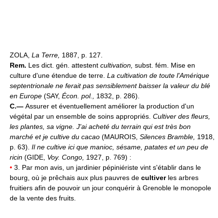
ZOLA,
La Terre,
1887, p. 127.
Rem.
Les dict. gén. attestent
cultivation,
subst. fém. Mise en
culture d'une étendue de terre.
La cultivation de toute l'Amérique
septentrionale ne ferait pas sensiblement baisser la valeur du blé
en Europe
(SAY,
Écon. pol.,
1832, p. 286).
C.—
Assurer et éventuellement améliorer la production d'un
végétal par un ensemble de soins appropriés.
Cultiver des fleurs,
les plantes, sa vigne.
J'ai acheté du terrain qui est très bon
marché et je cultive du cacao
(MAUROIS,
Silences Bramble,
1918,
p. 63).
Il ne cultive ici que manioc, sésame, patates et un peu de
ricin
(GIDE,
Voy. Congo,
1927, p. 769) :
•
3. Par mon avis, un jardinier pépiniériste vint s'établir dans le
bourg, où je prêchais aux plus pauvres de
cultiver
les arbres
fruitiers afin de pouvoir un jour conquérir à Grenoble le monopole
de la vente des fruits.