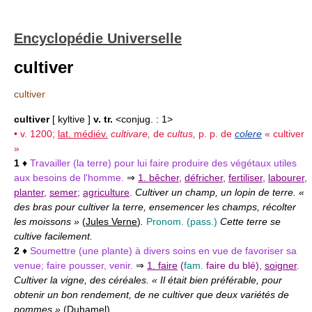
Encyclopédie Universelle
cultiver
cultiver
cultiver
[ kyltive ]
v. tr.
<conjug. : 1>
• v. 1200;
lat. médiév.
cultivare,
de
cultus,
p. p. de
colere
« cultiver
»
1
♦
Travailler (la terre) pour lui faire produire des végétaux utiles
aux besoins de l'homme.
⇒
1. bêcher
,
défricher
,
fertiliser
,
labourer
,
planter
,
semer
;
agriculture
.
Cultiver un champ, un lopin de terre. «
des bras pour cultiver la terre, ensemencer les champs, récolter
les moissons »
(
Jules Verne
)
.
Pronom. (pass.)
Cette terre se
cultive facilement.
2
♦
Soumettre (une plante) à divers soins en vue de favoriser sa
venue; faire pousser, venir.
⇒
1. faire
(
fam.
faire du blé),
soigner
.
Cultiver la vigne, des céréales. « Il était bien préférable, pour
obtenir un bon rendement, de ne cultiver que deux variétés de
pommes »
(
Duhamel
)
.