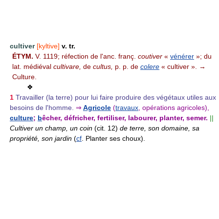
cultiver
[kyltive]
v. tr.
ÉTYM.
V. 1119; réfection de l'anc. franç.
coutiver
«
vénérer
»; du
lat. médiéval
cultivare,
de
cultus,
p. p. de
colere
« cultiver ». →
Culture.
❖
1
Travailler (la terre) pour lui faire produire des végétaux utiles aux
besoins de l'homme.
⇒
Agricole
(
travaux
, opérations agricoles),
culture
;
b
êcher, défricher, fertiliser, labourer, planter, semer.
||
Cultiver un champ, un coin
(cit. 12)
de terre, son domaine, sa
propriété, son jardin
(
cf
. Planter ses choux).