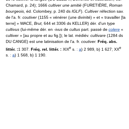
Chamard, p. 24); 1666
cultiver une amitié
(FURETIÈRE,
Roman
bourgeois,
éd. Colombey, p. 240 ds
IGLF
).
Cultiver
réfection sav.
de l'a. fr.
coutiver
(1155 « vénérer (une divinité) » et « travailler [la
terre] » WACE,
Brut,
644 et 3306 ds KELLER) dér. d'un type
cultivus
(lui-même dér. en
-ivus
de
cultus
part. passé de
colere
«
cultiver » [au propre et au fig.]); le lat. médiév.
cultivare
(1284 ds
DU CANGE) est une latinisation de l'a. fr.
coutiver.
Fréq. abs.
e
e
littér. :
1 307.
Fréq. rel. littér. :
XIX
s. :
a
) 2 989, b) 1 627; XX
s. :
a
) 1 568, b) 1 190.