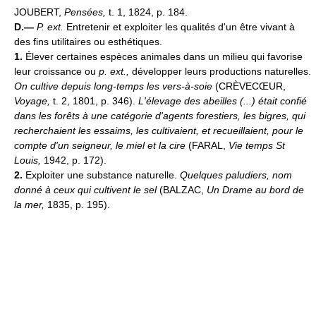
JOUBERT,
Pensées,
t. 1, 1824, p. 184.
D.—
P. ext.
Entretenir et exploiter les qualités d'un être vivant à
des fins utilitaires ou esthétiques.
1.
Élever certaines espèces animales dans un milieu qui favorise
leur croissance ou
p. ext.,
développer leurs productions naturelles.
On cultive depuis long-temps les vers-à-soie
(CRÈVECŒUR,
Voyage,
t. 2, 1801, p. 346).
L'élevage des abeilles (...) était confié
dans les forêts à une catégorie d'agents forestiers, les bigres, qui
recherchaient les essaims, les cultivaient, et recueillaient, pour le
compte d'un seigneur, le miel et la cire
(FARAL,
Vie temps St
Louis,
1942, p. 172).
2.
Exploiter une substance naturelle.
Quelques paludiers, nom
donné à ceux qui cultivent le sel
(BALZAC,
Un Drame au bord de
la mer,
1835, p. 195).