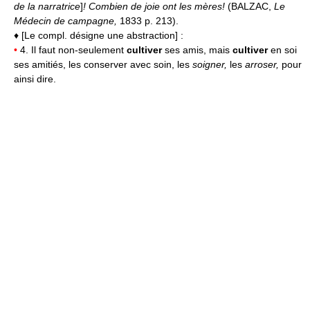
de la narratrice
]
! Combien de joie ont les mères!
(BALZAC,
Le
Médecin de campagne,
1833 p. 213).
♦ [Le compl. désigne une abstraction] :
•
4. Il faut non-seulement
cultiver
ses amis, mais
cultiver
en soi
ses amitiés, les conserver avec soin, les
soigner,
les
arroser,
pour
ainsi dire.