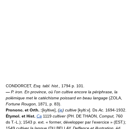
CONDORCET,
Esq. tabl. hist.,
1794 p. 101.
—
P. iron.
En province, où l'on cultive encore la périphrase, la
polémique met le catéchisme poissard en beau langage
(ZOLA,
Fortune Rougon,
1871, p. 83).
Prononc. et Orth. :
[kyltive],
(
je
) cultive
[kylti:v]. Ds
Ac.
1694-1932.
Étymol. et Hist.
Ca
1119
cultiver
(PH. DE THAON,
Comput,
760
ds T.-L.); 1543 p. ext. « former, développer par l'exercice » (EST.);
1549
cultiver la langue
(DU BELLAY,
Deffence et illustration,
éd.